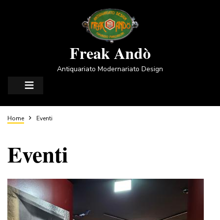
Salta
al
contenuto
principale
Freak Andò
Antiquariato Modernariato Design
Briciole
Home
Eventi
Eventi
di
pane