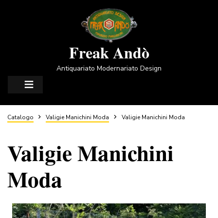
Salta
al
contenuto
principale
Freak Andò
Antiquariato Modernariato Design
Briciole
Catalogo
Valigie Manichini Moda
Valigie Manichini Moda
Valigie Manichini
di
Moda
pane