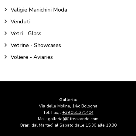
Valigie Manichini Moda
Venduti
Vetri - Glass
Vetrine - Showcases
Voliere - Aviaries
Galleria:
Via delle Moline, 14/c Bologna
Tel. Fax, :
+39.051.271404
Mail: galleria[@]freakando.com
Orari: dal Martedì al Sabato dalle 15,30 alle 19,30