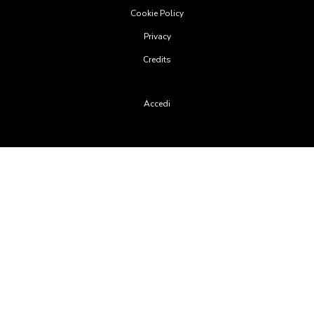
Cookie Policy
Privacy
Credits
User
Accedi
account
menu