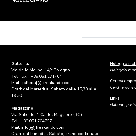
Galleria:
Noleggio mobi
Via delle Moline, 14/c Bologna
Noleggio mobi
Tel. Fax, :
+39.051.271404
Cerco/compr
Mail: galleria[@]freakando.com
Cerchiamo mob
Orari: dal Martedì al Sabato dalle 15,30 alle
19,30
Links
Gallerie, part
Magazzino:
Via Saliceto, 1 Castel Maggiore (BO)
Tel.:
+39.051.704757
Mail: info[@]freakando.com
Orari: dal Lunedì al Sabato, orario continuato