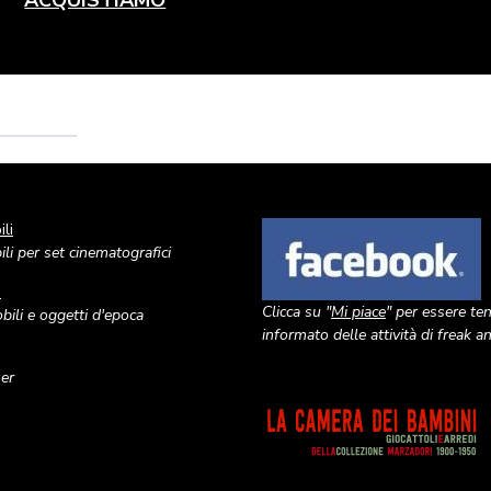
li
Image
li per set cinematografici
o
Clicca su "
Mi piace
" per essere te
ili e oggetti d'epoca
informato delle attività di freak 
ner
Image