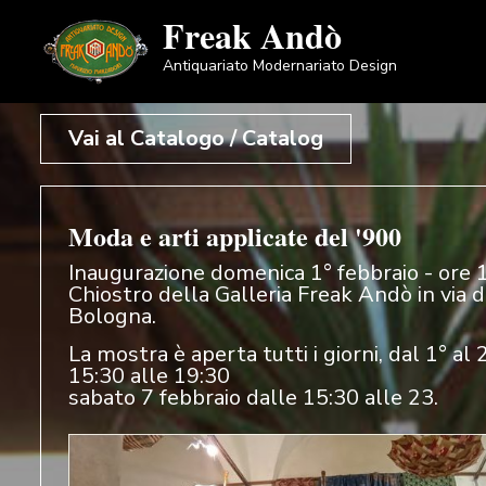
Salta
Freak Andò
al
Antiquariato Modernariato Design
contenuto
principale
Vai al Catalogo / Catalog
Moda e arti applicate del '900
Inaugurazione domenica 1° febbraio - ore 
Chiostro della Galleria Freak Andò in via d
Bologna.
La mostra è aperta tutti i giorni, dal 1° al 
15:30 alle 19:30
sabato 7 febbraio dalle 15:30 alle 23.