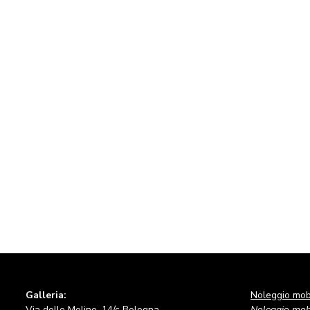
Galleria:
Noleggio mobi
Via delle Moline, 14/c Bologna
Noleggio mobi