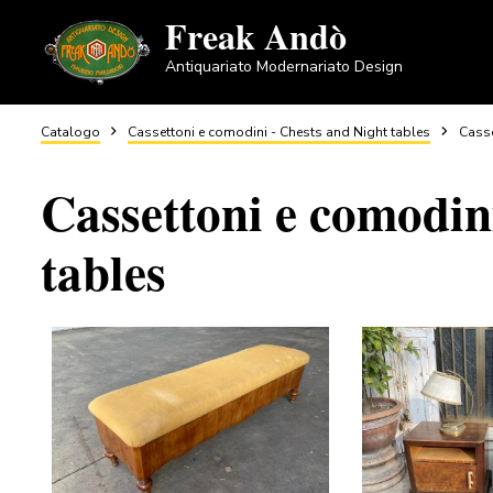
Salta
Freak Andò
al
Antiquariato Modernariato Design
contenuto
principale
Briciole
Catalogo
Cassettoni e comodini - Chests and Night tables
Casse
Cassettoni e comodin
di
tables
pane