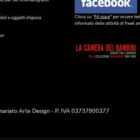
o
Clicca su "
Mi piace
" per essere te
ili e oggetti d'epoca
informato delle attività di freak 
ner
Image
nariato Arte Design - P. IVA 03737900377