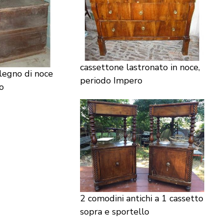
cassettone lastronato in noce,
legno di noce
periodo Impero
o
2 comodini antichi a 1 cassetto
sopra e sportello