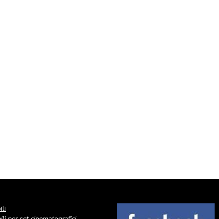
li
Image
li per set cinematografici