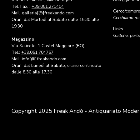
Tel. Fax, :
+39.051.271404
Cerco/compr
Mail: galleria[@]freakando.com
Cerchiamo mob
Orari: dal Martedì al Sabato dalle 15,30 alle
19,30
Links
Gallerie, part
Magazzino:
Via Saliceto, 1 Castel Maggiore (BO)
Tel.:
+39.051.704757
Mail: info[@]freakando.com
Orari: dal Lunedì al Sabato, orario continuato
dalle 8,30 alle 17,30
Copyright 2025 Freak Andò - Antiquariato Moder