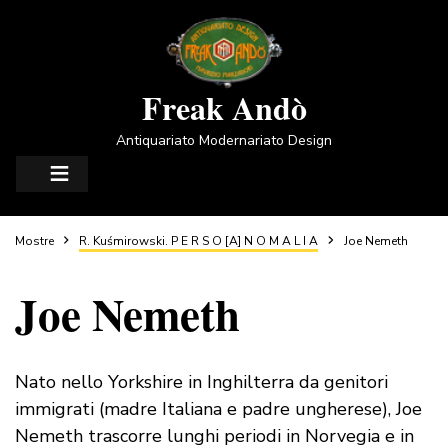
Salta
al
contenuto
principale
Freak Andò
Antiquariato Modernariato Design
Briciole
Mostre
R. Kuśmirowski. P E R S O [A] N O M A L I A
Joe Nemeth
Joe Nemeth
di
pane
Nato nello Yorkshire in Inghilterra da genitori
immigrati (madre Italiana e padre ungherese), Joe
Nemeth trascorre lunghi periodi in Norvegia e in