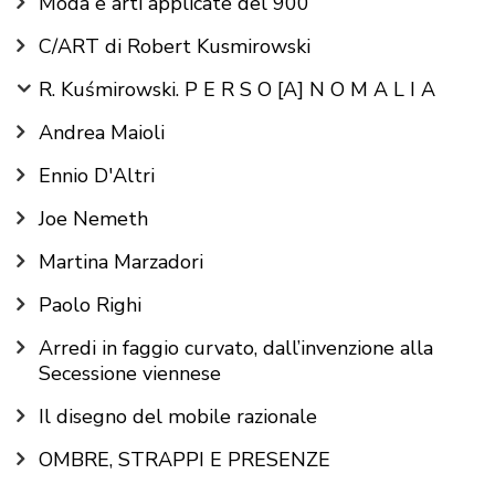
Moda e arti applicate del 900
navigation
C/ART di Robert Kusmirowski
R. Kuśmirowski. P E R S O [A] N O M A L I A
Andrea Maioli
Ennio D'Altri
Joe Nemeth
Martina Marzadori
Paolo Righi
Arredi in faggio curvato, dall’invenzione alla
Secessione viennese
Il disegno del mobile razionale
OMBRE, STRAPPI E PRESENZE