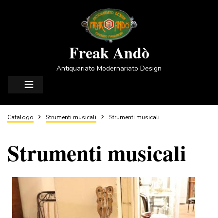
Salta
al
contenuto
principale
Freak Andò
Antiquariato Modernariato Design
Briciole
Catalogo
Strumenti musicali
Strumenti musicali
Strumenti musicali
di
pane