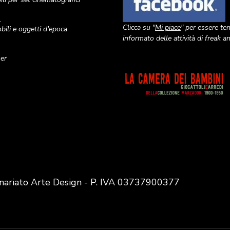
o
Clicca su "
Mi piace
" per essere te
ili e oggetti d'epoca
informato delle attività di freak 
ner
Image
nariato Arte Design - P. IVA 03737900377