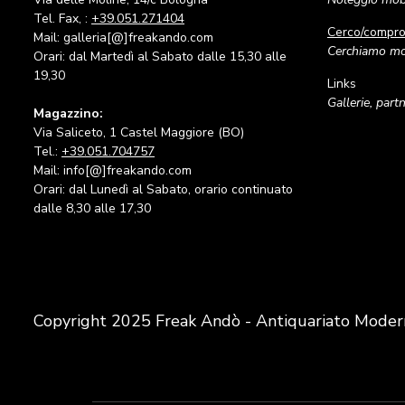
Tel. Fax, :
+39.051.271404
Cerco/compr
Mail: galleria[@]freakando.com
Cerchiamo mob
Orari: dal Martedì al Sabato dalle 15,30 alle
19,30
Links
Gallerie, part
Magazzino:
Via Saliceto, 1 Castel Maggiore (BO)
Tel.:
+39.051.704757
Mail: info[@]freakando.com
Orari: dal Lunedì al Sabato, orario continuato
dalle 8,30 alle 17,30
Copyright 2025 Freak Andò - Antiquariato Moder