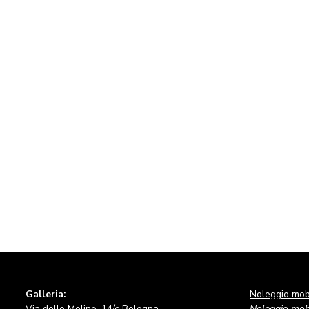
Galleria:
Noleggio mobi
Via delle Moline, 14/c Bologna
Noleggio mobi