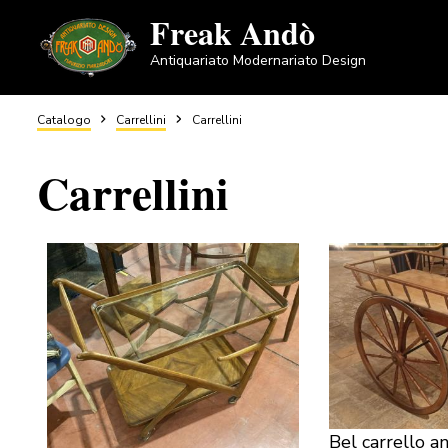
Salta
Freak Andò
al
Antiquariato Modernariato Design
contenuto
principale
Briciole
Catalogo
Carrellini
Carrellini
Carrellini
di
pane
Bel carrello a