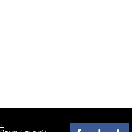
li
Image
li per set cinematografici