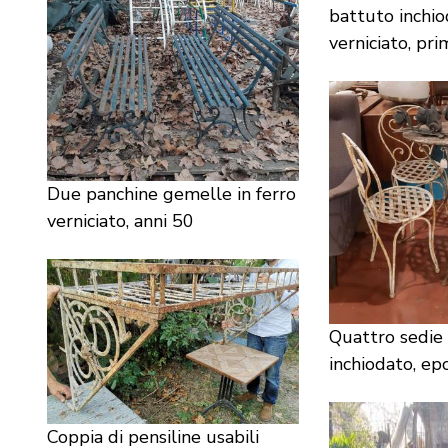
battuto inchio
verniciato, pr
Due panchine gemelle in ferro
verniciato, anni 50
Quattro sedie 
inchiodato, ep
Coppia di pensiline usabili