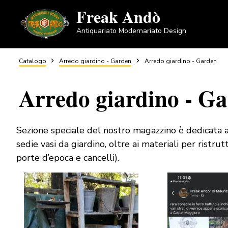
Salta
Freak Andò
al
Antiquariato Modernariato Design
contenuto
principale
Briciole
Catalogo
Arredo giardino - Garden
Arredo giardino - Garden
Arredo giardino - G
di
pane
Sezione speciale del nostro magazzino è dedicata al
sedie vasi da giardino, oltre ai materiali per ristrut
porte d’epoca e cancelli).