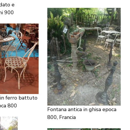
dato e
imi 900
in ferro battuto
oca 800
Fontana antica in ghisa epoca
800, Francia