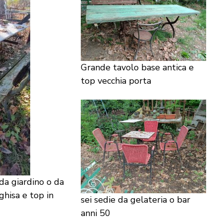
Grande tavolo base antica e
top vecchia porta
da giardino o da
ghisa e top in
sei sedie da gelateria o bar
anni 50