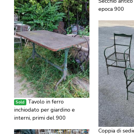
Secchio antico
epoca 900
Tavolo in ferro
Sold
inchiodato per giardino e
interni, primi del 900
Coppia di sedie