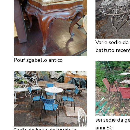
Varie sedie da 
battuto recent
Pouf sgabello antico
sei sedie da ge
anni 50