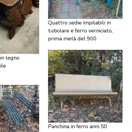
Quattro sedie impilabili in
tubolare e ferro verniciato,
prima metà del 900
in legno
ile
e
Panchina in ferro anni 50