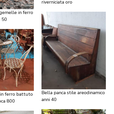
riverniciata oro
gemelle in ferro
i 50
Bella panca stile areodinamico
in ferro battuto
anni 40
oca 800