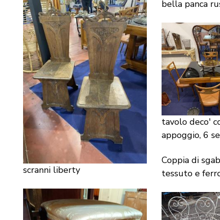
bella panca ru
tavolo deco' c
appoggio, 6 se
Coppia di sgabe
scranni liberty
tessuto e ferr