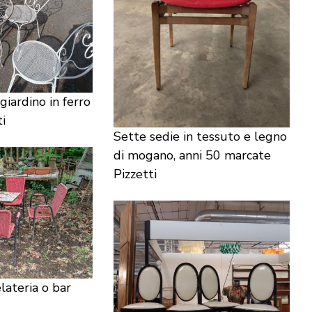
giardino in ferro
i
Sette sedie in tessuto e legno
di mogano, anni 50 marcate
Pizzetti
lateria o bar