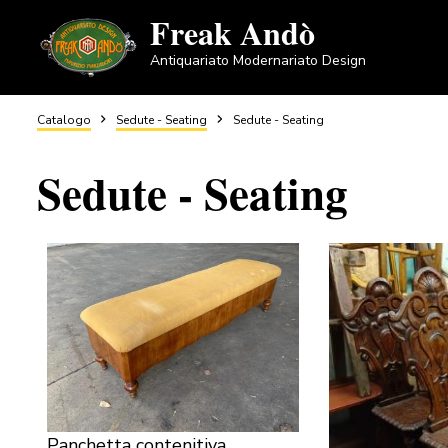
Salta
Freak Andò
al
Antiquariato Modernariato Design
contenuto
principale
Briciole
Catalogo
Sedute - Seating
Sedute - Seating
Sedute - Seating
di
pane
Panchetta contenitiva