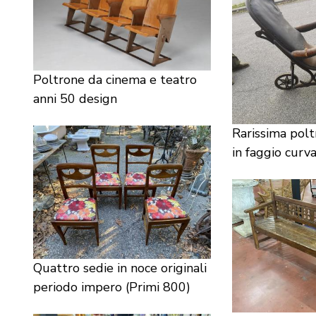
Poltrone da cinema e teatro
anni 50 design
Rarissima polt
in faggio curv
Quattro sedie in noce originali
periodo impero (Primi 800)