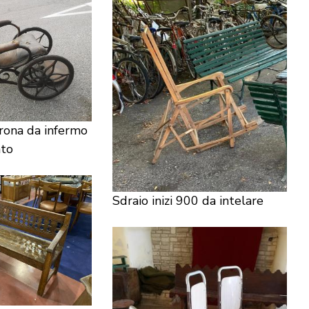
rona da infermo
ato
Sdraio inizi 900 da intelare