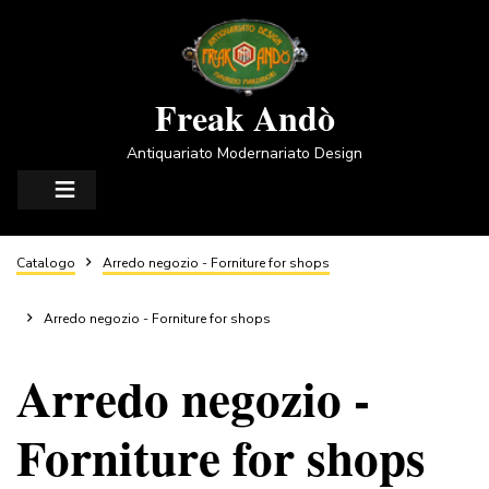
Salta
al
contenuto
principale
Freak Andò
Antiquariato Modernariato Design
Briciole
Catalogo
Arredo negozio - Forniture for shops
di
Arredo negozio - Forniture for shops
Arredo negozio -
pane
Forniture for shops