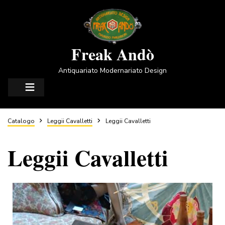
Salta
al
contenuto
principale
Freak Andò
Antiquariato Modernariato Design
Briciole
Catalogo
Leggii Cavalletti
Leggii Cavalletti
Leggii Cavalletti
di
pane