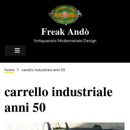
Salta
al
contenuto
principale
Freak Andò
Antiquariato Modernariato Design
Briciole
Home
carrello industriale anni 50
carrello industriale
di
anni 50
pane