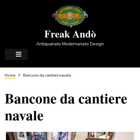
Salta
al
contenuto
principale
Freak Andò
Antiquariato Modernariato Design
Briciole
Home
Bancone da cantiere navale
Bancone da cantiere
di
navale
pane