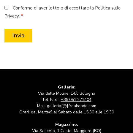
Confermo di aver letto e di accettare la Politica sulla
Privacy.
Galleria:
Via delle Moline, 14/c Bologna
Tel. Fax, :
+39.051.271404
Mail: galleria[@]freakando.com
Orari: dal Martedì al Sabato dalle 15,30 alle 19,30
Magazzino:
Via Saliceto, 1 Castel Maggiore (BO)