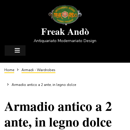
Salta
al
contenuto
principale
Freak Andò
Antiquariato Modernariato Design
Briciole
Home
Armadi - Wardrobes
di
Armadio antico a 2 ante, in legno dolce
Armadio antico a 2
pane
ante, in legno dolce