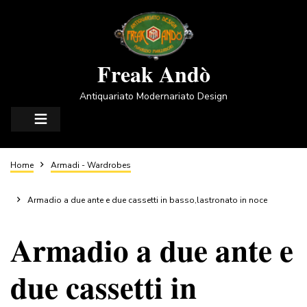
Salta
al
contenuto
principale
Freak Andò
Antiquariato Modernariato Design
Briciole
Home
Armadi - Wardrobes
di
Armadio a due ante e due cassetti in basso,lastronato in noce
Armadio a due ante e
pane
due cassetti in