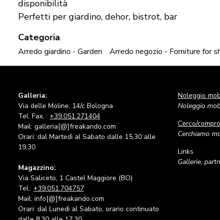
disponibilità
Perfetti per giardino, dehor, bistrot, bar
Categoria
Arredo giardino - Garden
Arredo negozio - Forniture for 
Galleria:
Noleggio mobi
Via delle Moline, 14/c Bologna
Noleggio mobi
Tel. Fax, :
+39.051.271404
Cerco/compr
Mail: galleria[@]freakando.com
Cerchiamo mob
Orari: dal Martedì al Sabato dalle 15,30 alle
19,30
Links
Gallerie, part
Magazzino:
Via Saliceto, 1 Castel Maggiore (BO)
Tel.:
+39.051.704757
Mail: info[@]freakando.com
Orari: dal Lunedì al Sabato, orario continuato
dalle 8,30 alle 17,30