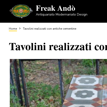
Salta
Freak Andò
al
Antiquariato Modernariato Design
contenuto
principale
Briciole
Home
Tavolini realizzati con antiche cementine
Tavolini realizzati c
di
pane