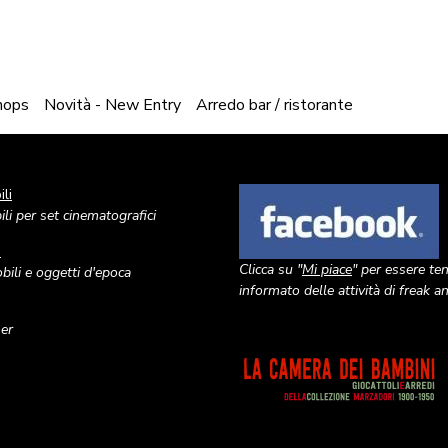
shops
Novità - New Entry
Arredo bar / ristorante
li
Image
li per set cinematografici
o
Clicca su "
Mi piace
" per essere te
ili e oggetti d'epoca
informato delle attività di freak 
ner
Image