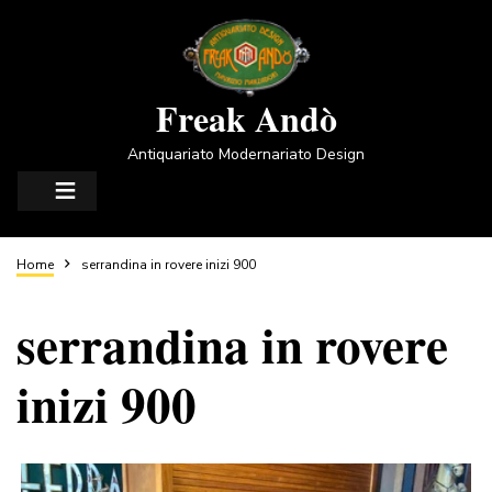
Salta
al
contenuto
principale
Freak Andò
Antiquariato Modernariato Design
Briciole
Home
serrandina in rovere inizi 900
serrandina in rovere
di
inizi 900
pane