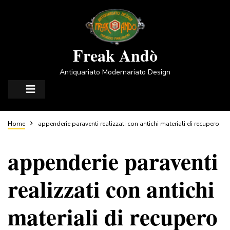
Salta
al
contenuto
principale
Freak Andò
Antiquariato Modernariato Design
Briciole
Home
appenderie paraventi realizzati con antichi materiali di recupero
appenderie paraventi
di
realizzati con antichi
pane
materiali di recupero