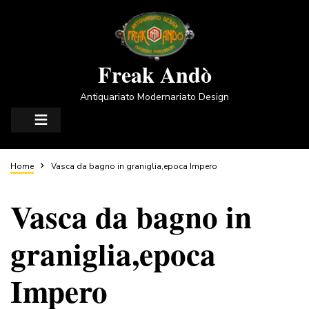
Salta
al
contenuto
principale
Freak Andò
Antiquariato Modernariato Design
Briciole
Home
Vasca da bagno in graniglia,epoca Impero
Vasca da bagno in
di
graniglia,epoca
pane
Impero