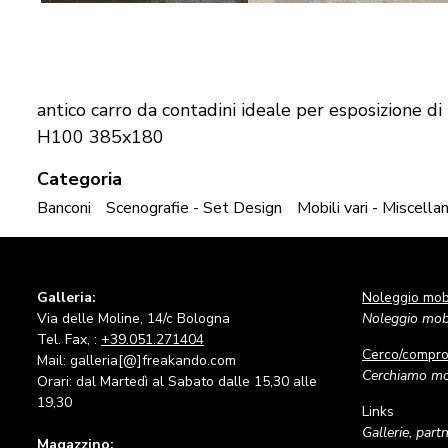
antico carro da contadini ideale per esposizione d
H100 385x180
Categoria
Banconi
Scenografie - Set Design
Mobili vari - Miscell
Galleria:
Noleggio mobi
Via delle Moline, 14/c Bologna
Noleggio mobi
Tel. Fax, :
+39.051.271404
Cerco/compr
Mail: galleria[@]freakando.com
Cerchiamo mob
Orari: dal Martedì al Sabato dalle 15,30 alle
19,30
Links
Gallerie, part
Magazzino: