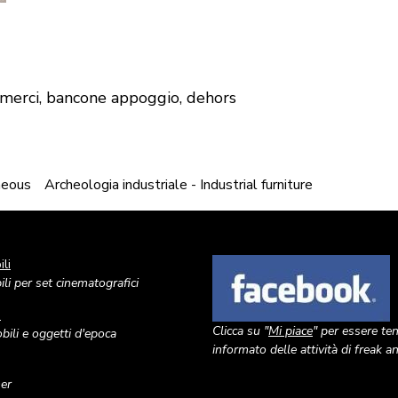
i merci, bancone appoggio, dehors
aneous
Archeologia industriale - Industrial furniture
li
Image
li per set cinematografici
o
Clicca su "
Mi piace
" per essere te
ili e oggetti d'epoca
informato delle attività di freak 
ner