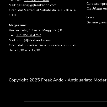
Tel. Fax, :
+39.051.271404
Cerco/compr
Mail: galleria[@]freakando.com
Cerchiamo mob
Orari: dal Martedì al Sabato dalle 15,30 alle
19,30
Links
Gallerie, part
Magazzino:
Via Saliceto, 1 Castel Maggiore (BO)
Tel.:
+39.051.704757
Mail: info[@]freakando.com
Orari: dal Lunedì al Sabato, orario continuato
dalle 8,30 alle 17,30
Copyright 2025 Freak Andò - Antiquariato Moder