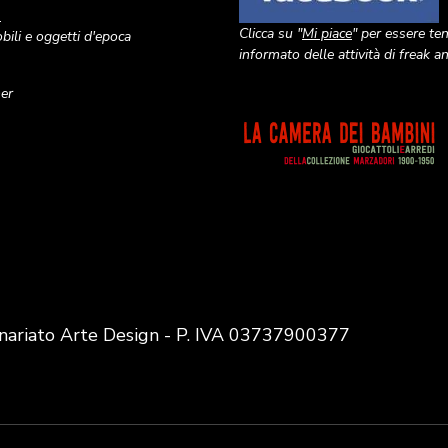
o
Clicca su "
Mi piace
" per essere te
ili e oggetti d'epoca
informato delle attività di freak 
ner
Image
nariato Arte Design - P. IVA 03737900377