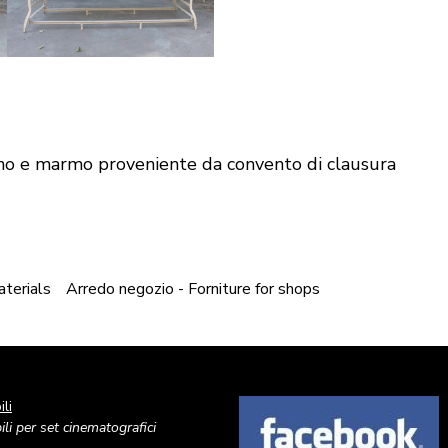
egno e marmo proveniente da convento di clausura
aterials
Arredo negozio - Forniture for shops
li
Image
li per set cinematografici