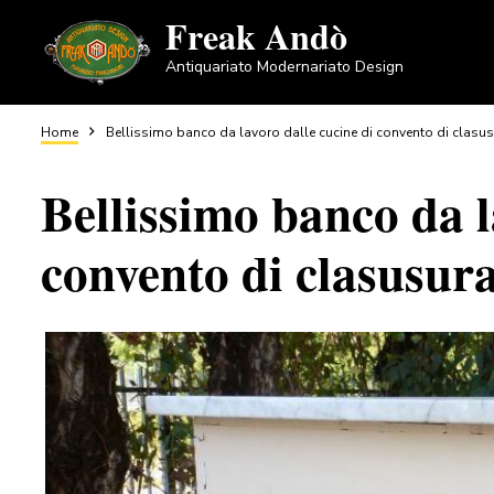
Salta
Freak Andò
al
Antiquariato Modernariato Design
contenuto
principale
Briciole
Home
Bellissimo banco da lavoro dalle cucine di convento di clasu
Bellissimo banco da l
di
convento di clasusur
pane