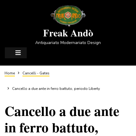
Salta
al
contenuto
principale
Freak Andò
Antiquariato Modernariato Design
Briciole
Home
Cancelli - Gates
di
Cancello a due ante in ferro battuto, periodo Liberty
Cancello a due ante
pane
in ferro battuto,