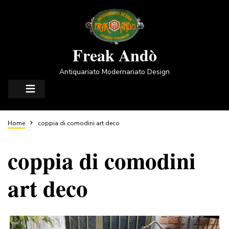
Salta
al
contenuto
principale
Freak Andò
Antiquariato Modernariato Design
Briciole
Home
coppia di comodini art deco
coppia di comodini
di
art deco
pane