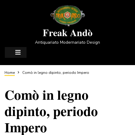
Salta
al
contenuto
principale
Freak Andò
Antiquariato Modernariato Design
Briciole
Home
Comò in legno dipinto, periodo Impero
Comò in legno
di
dipinto, periodo
pane
Impero