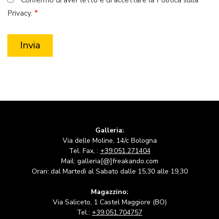
Confermo di aver letto e di accettare la Politica sulla
Privacy.
Galleria:
Via delle Moline, 14/c Bologna
Tel. Fax, :
+39.051.271404
Mail: galleria[@]freakando.com
Orari: dal Martedì al Sabato dalle 15,30 alle 19,30
Magazzino:
Via Saliceto, 1 Castel Maggiore (BO)
Tel.:
+39.051.704757