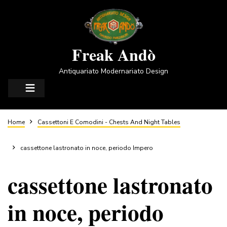
Salta
al
contenuto
principale
Freak Andò
Antiquariato Modernariato Design
Briciole
Home
Cassettoni E Comodini - Chests And Night Tables
di
cassettone lastronato in noce, periodo Impero
cassettone lastronato
pane
in noce, periodo