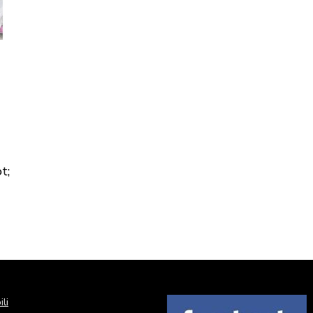
t;
li
Image