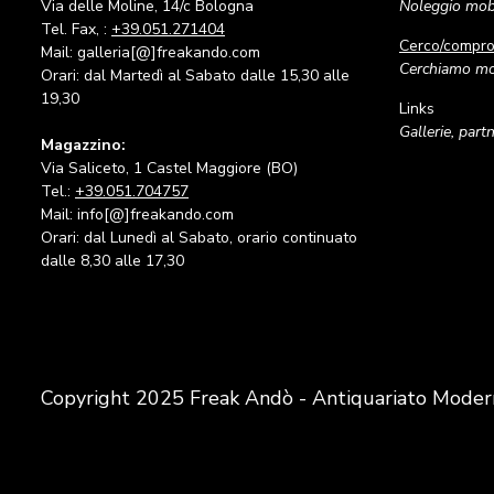
Via delle Moline, 14/c Bologna
Noleggio mobi
Tel. Fax, :
+39.051.271404
Cerco/compr
Mail: galleria[@]freakando.com
Cerchiamo mob
Orari: dal Martedì al Sabato dalle 15,30 alle
19,30
Links
Gallerie, part
Magazzino:
Via Saliceto, 1 Castel Maggiore (BO)
Tel.:
+39.051.704757
Mail: info[@]freakando.com
Orari: dal Lunedì al Sabato, orario continuato
dalle 8,30 alle 17,30
Copyright 2025 Freak Andò - Antiquariato Moder