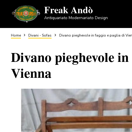
Salta
Freak Andò
al
Antiquariato Modernariato Design
contenuto
principale
Briciole
Home
Divani - Sofas
Divano pieghevole in faggio e paglia di Vie
Divano pieghevole in 
di
Vienna
pane