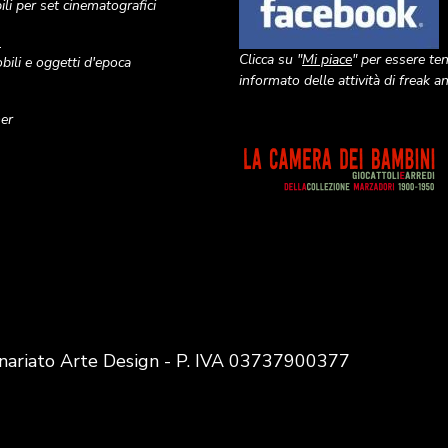
li per set cinematografici
o
Clicca su "
Mi piace
" per essere te
ili e oggetti d'epoca
informato delle attività di freak 
ner
Image
nariato Arte Design - P. IVA 03737900377