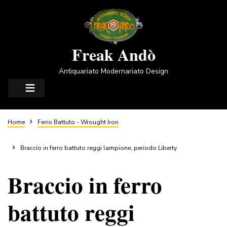
Salta
al
contenuto
principale
Freak Andò
Antiquariato Modernariato Design
Briciole
Home
Ferro Battuto - Wrought Iron
di
Braccio in ferro battuto reggi lampione, periodo Liberty
Braccio in ferro
pane
battuto reggi