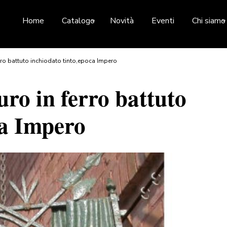
Home
Catalogo
Novità
Eventi
Chi siamo
rro battuto inchiodato tinto,epoca Impero
ro in ferro battuto
ca Impero