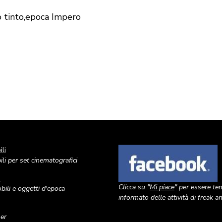
o tinto,epoca Impero
li
Image
li per set cinematografici
o
Clicca su "
Mi piace
" per essere te
ili e oggetti d'epoca
informato delle attività di freak 
ner