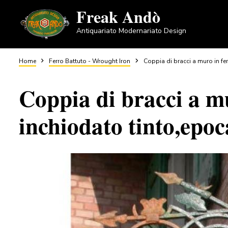
Salta
Freak Andò
al
Antiquariato Modernariato Design
contenuto
principale
Briciole
Home
Ferro Battuto - Wrought Iron
Coppia di bracci a muro in fe
Coppia di bracci a mu
di
inchiodato tinto,epo
pane