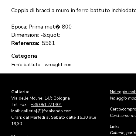
Coppia di bracci a muro in ferro battuto inchiodat
Epoca: Prima met� 800
Dimensioni: -&quot;
Referenza
5561
Categoria
Ferro battuto - wrought iron
Galleria:
Noleggio mobi
Via delle Moline, 14/c Bologna
Noleggio mobi
Tel. Fax, :
+39.051.271404
Cerco/compr
Mail: galleria[@]freakando.com
Cerchiamo mob
Orari: dal Martedì al Sabato dalle 15,30 alle
19,30
Links
Gallerie, part