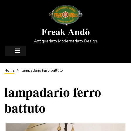
Salta
al
contenuto
principale
Freak Andò
Antiquariato Modernariato Design
Briciole
Home
lampadario ferro battuto
lampadario ferro
di
battuto
pane