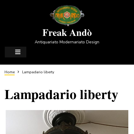
Salta
al
contenuto
principale
Freak Andò
Antiquariato Modernariato Design
Briciole
Home
Lampadario liberty
Lampadario liberty
di
pane