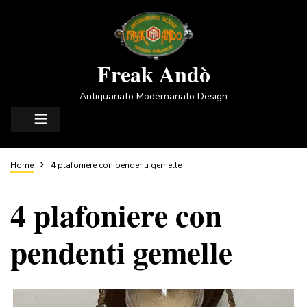
Salta
al
contenuto
principale
Freak Andò
Antiquariato Modernariato Design
Briciole
Home
4 plafoniere con pendenti gemelle
4 plafoniere con
di
pendenti gemelle
pane