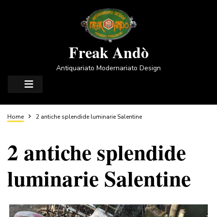
Salta
al
contenuto
principale
Freak Andò
Antiquariato Modernariato Design
Briciole
Home
2 antiche splendide luminarie Salentine
2 antiche splendide
di
luminarie Salentine
pane