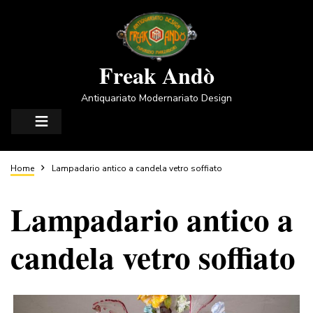
Salta
al
contenuto
principale
Freak Andò
Antiquariato Modernariato Design
Briciole
Home
Lampadario antico a candela vetro soffiato
Lampadario antico a
di
candela vetro soffiato
pane