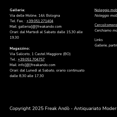
Galleria:
Noleggio mobi
Via delle Moline, 14/c Bologna
Noleggio mobi
Tel. Fax, :
+39.051.271404
Cerco/compr
Mail: galleria[@]freakando.com
Cerchiamo mob
Orari: dal Martedì al Sabato dalle 15,30 alle
19,30
Links
Gallerie, part
Magazzino:
Via Saliceto, 1 Castel Maggiore (BO)
Tel.:
+39.051.704757
Mail: info[@]freakando.com
Orari: dal Lunedì al Sabato, orario continuato
dalle 8,30 alle 17,30
Copyright 2025 Freak Andò - Antiquariato Moder