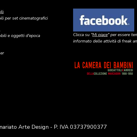
li
Image
li per set cinematografici
o
Clicca su "
Mi piace
" per essere te
ili e oggetti d'epoca
informato delle attività di freak 
ner
Image
nariato Arte Design - P. IVA 03737900377