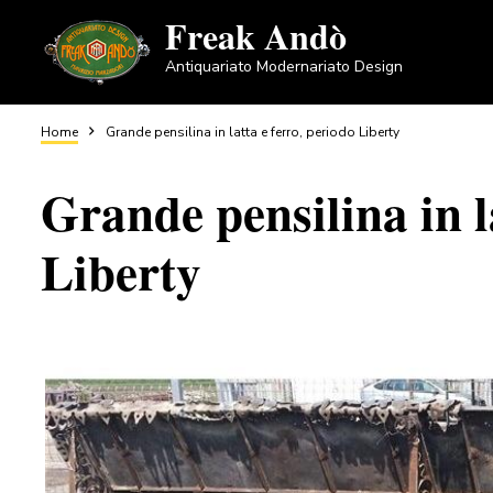
Salta
Freak Andò
al
Antiquariato Modernariato Design
contenuto
principale
Briciole
Home
Grande pensilina in latta e ferro, periodo Liberty
Grande pensilina in l
di
Liberty
pane