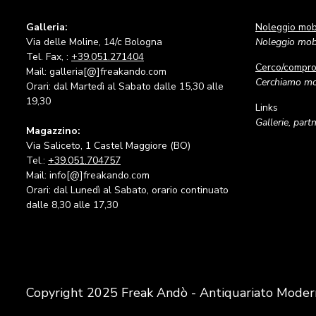
Galleria:
Noleggio mobi
Via delle Moline, 14/c Bologna
Noleggio mobi
Tel. Fax, :
+39.051.271404
Cerco/compr
Mail: galleria[@]freakando.com
Cerchiamo mob
Orari: dal Martedì al Sabato dalle 15,30 alle
19,30
Links
Gallerie, part
Magazzino:
Via Saliceto, 1 Castel Maggiore (BO)
Tel.:
+39.051.704757
Mail: info[@]freakando.com
Orari: dal Lunedì al Sabato, orario continuato
dalle 8,30 alle 17,30
Copyright 2025 Freak Andò - Antiquariato Moder