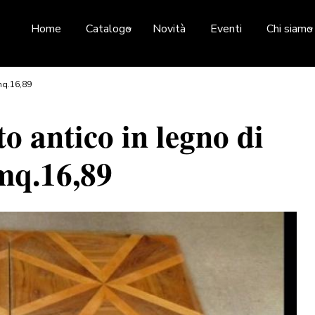
Home
Catalogo
Novità
Eventi
Chi siamo
mq.16,89
antico in legno di
,mq.16,89