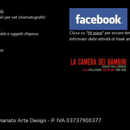
li
Image
li per set cinematografici
o
Clicca su "
Mi piace
" per essere te
ili e oggetti d'epoca
informato delle attività di freak 
ner
Image
nariato Arte Design - P. IVA 03737900377