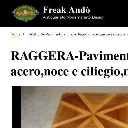
Salta
Freak Andò
al
Antiquariato Modernariato Design
contenuto
principale
Briciole
Home
RAGGERA-Pavimento antico in legno di acero,noce e ciliegio,
RAGGERA-Pavimento 
di
acero,noce e ciliegio
pane