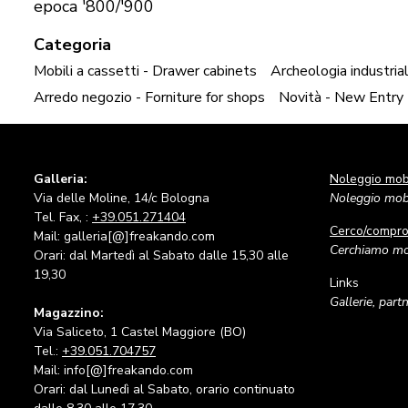
epoca '800/'900
Categoria
Mobili a cassetti - Drawer cabinets
Archeologia industriale
Arredo negozio - Forniture for shops
Novità - New Entry
Galleria:
Noleggio mobi
Via delle Moline, 14/c Bologna
Noleggio mobi
Tel. Fax, :
+39.051.271404
Cerco/compr
Mail: galleria[@]freakando.com
Cerchiamo mob
Orari: dal Martedì al Sabato dalle 15,30 alle
19,30
Links
Gallerie, part
Magazzino:
Via Saliceto, 1 Castel Maggiore (BO)
Tel.:
+39.051.704757
Mail: info[@]freakando.com
Orari: dal Lunedì al Sabato, orario continuato