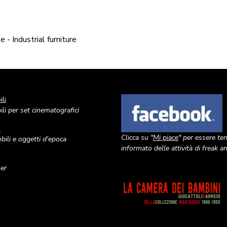
 - Industrial furniture
li
Image
li per set cinematografici
o
Clicca su "
Mi piace
" per essere te
ili e oggetti d'epoca
informato delle attività di freak 
ner
Image