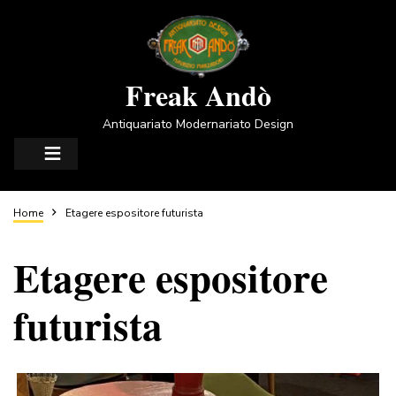
Salta
al
contenuto
principale
Freak Andò
Antiquariato Modernariato Design
Briciole
Home
Etagere espositore futurista
Etagere espositore
di
futurista
pane