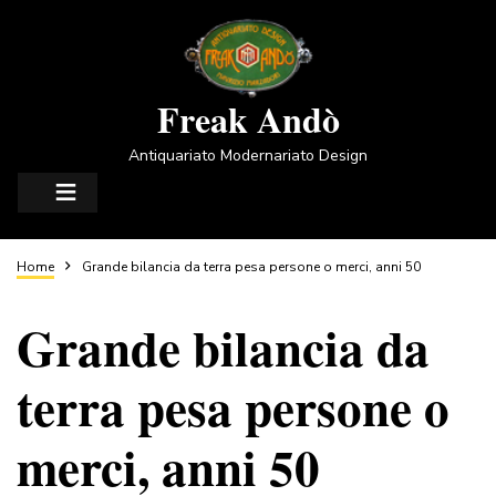
Salta
al
contenuto
principale
Freak Andò
Antiquariato Modernariato Design
Briciole
Home
Grande bilancia da terra pesa persone o merci, anni 50
Grande bilancia da
di
terra pesa persone o
pane
merci, anni 50