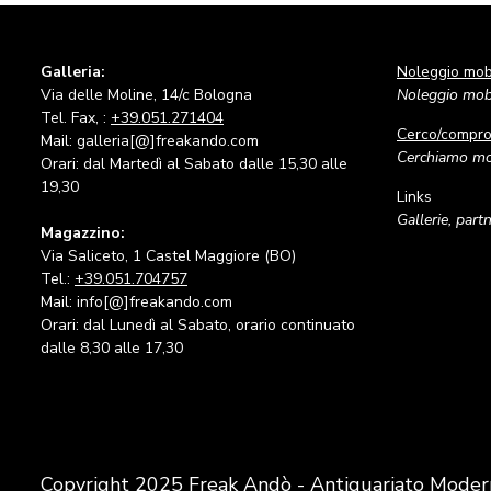
Galleria:
Noleggio mobi
Via delle Moline, 14/c Bologna
Noleggio mobi
Tel. Fax, :
+39.051.271404
Cerco/compr
Mail: galleria[@]freakando.com
Cerchiamo mob
Orari: dal Martedì al Sabato dalle 15,30 alle
19,30
Links
Gallerie, part
Magazzino:
Via Saliceto, 1 Castel Maggiore (BO)
Tel.:
+39.051.704757
Mail: info[@]freakando.com
Orari: dal Lunedì al Sabato, orario continuato
dalle 8,30 alle 17,30
Copyright 2025 Freak Andò - Antiquariato Moder