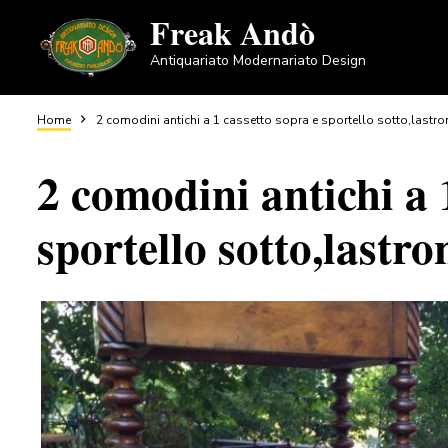
Salta
Freak Andò
al
Antiquariato Modernariato Design
contenuto
principale
Briciole
Home
2 comodini antichi a 1 cassetto sopra e sportello sotto,lastron
2 comodini antichi a 
di
sportello sotto,lastro
pane