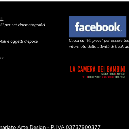
li
Image
li per set cinematografici
o
Clicca su "
Mi piace
" per essere te
ili e oggetti d'epoca
informato delle attività di freak 
ner
Image
nariato Arte Design - P. IVA 03737900377