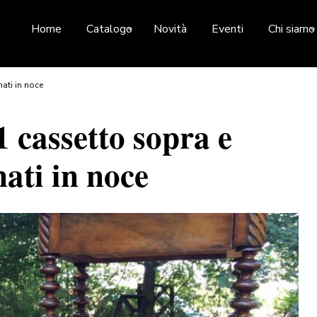
Home
Catalogo
Novità
Eventi
Chi siamo
ati in noce
1 cassetto sopra e
nati in noce