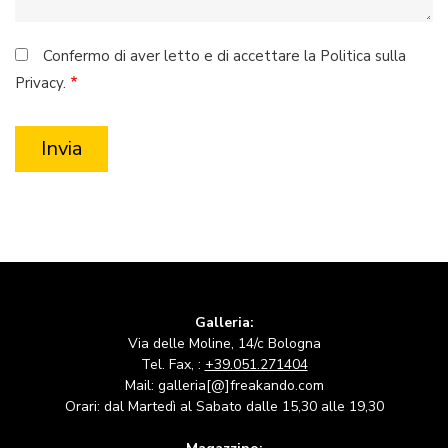
Confermo di aver letto e di accettare la Politica sulla
Privacy.
Galleria:
Via delle Moline, 14/c Bologna
Tel. Fax, :
+39.051.271404
Mail: galleria[@]freakando.com
Orari: dal Martedì al Sabato dalle 15,30 alle 19,30