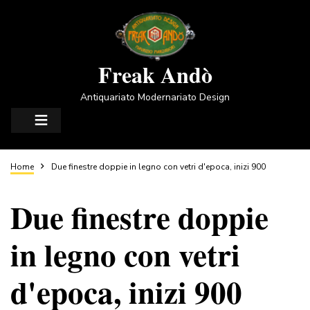
Salta
al
contenuto
principale
Freak Andò
Antiquariato Modernariato Design
Briciole
Home
Due finestre doppie in legno con vetri d'epoca, inizi 900
Due finestre doppie
di
in legno con vetri
pane
d'epoca, inizi 900