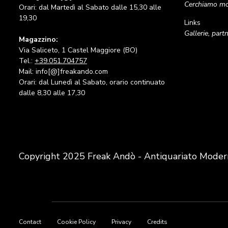
Cerchiamo mob
Orari: dal Martedì al Sabato dalle 15,30 alle
19,30
Links
Gallerie, part
Magazzino:
Via Saliceto, 1 Castel Maggiore (BO)
Tel.:
+39.051.704757
Mail: info[@]freakando.com
Orari: dal Lunedì al Sabato, orario continuato
dalle 8,30 alle 17,30
Copyright 2025 Freak Andò - Antiquariato Moder
Footer
Contact
Cookie Policy
Privacy
Credits