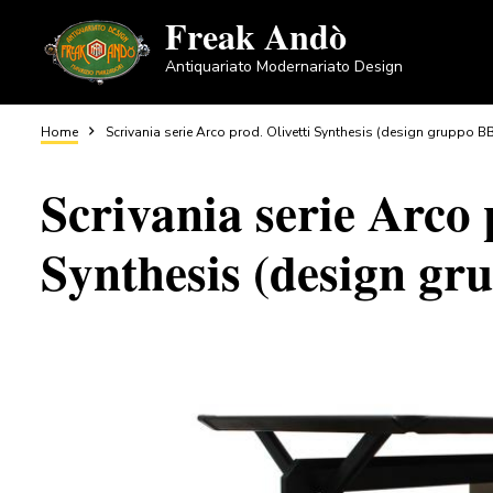
Salta
Freak Andò
al
Antiquariato Modernariato Design
contenuto
principale
Briciole
Home
Scrivania serie Arco prod. Olivetti Synthesis (design gruppo 
Scrivania serie Arco 
di
Synthesis (design g
pane