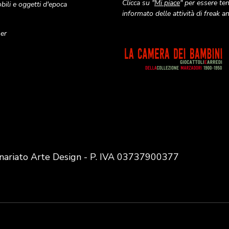
Clicca su "
Mi piace
" per essere te
ili e oggetti d'epoca
informato delle attività di freak 
ner
Image
nariato Arte Design - P. IVA 03737900377
User