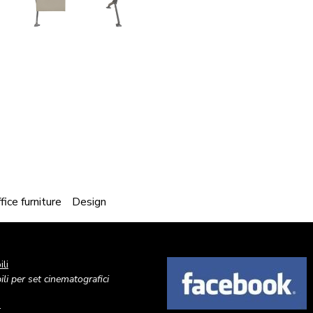
fice furniture
Design
li
Image
li per set cinematografici
o