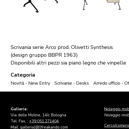
Scrivania serie Arco prod. Olivetti Synthesis
(design gruppo BBPR 1963)
Disponibili altri pezzi sia piano legno che vinpelle
Categoria
Novità - New Entry
Scrivanie - Desks
Arredo ufficio - Of
Galleria:
Noleggio mobi
Via delle Moline, 14/c Bologna
Noleggio mobi
Tel. Fax, :
+39.051.271404
Cerco/compr
Mail: galleria[@]freakando.com