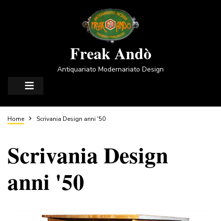
Salta
al
contenuto
principale
Freak Andò
Antiquariato Modernariato Design
Briciole
Home
Scrivania Design anni '50
Scrivania Design
di
anni '50
pane