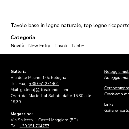
Tavolo base in legno naturale, top legno ricoperto c
Categoria
Novità - New Entry
Tavoli - Tables
Galleria:
Noleggio mobi
Via delle Moline, 14/c Bologna
Noleggio mobi
Tel. Fax, :
+39.051.271404
Cerco/compr
Mail: galleria[@]freakando.com
Cerchiamo mob
Orari: dal Martedì al Sabato dalle 15,30 alle
19,30
Links
Gallerie, part
Magazzino:
Via Saliceto, 1 Castel Maggiore (BO)
Tel.:
+39.051.704757