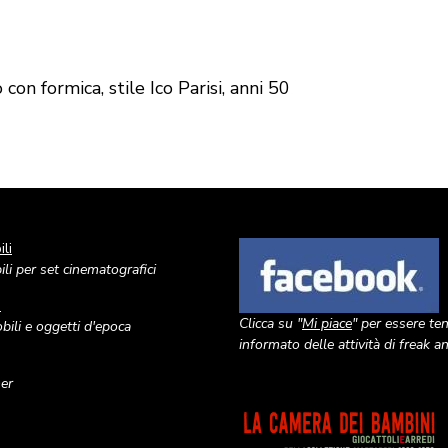
on formica, stile Ico Parisi, anni 50
li
Image
li per set cinematografici
o
Clicca su "
Mi piace
" per essere te
ili e oggetti d'epoca
informato delle attività di freak 
ner
Image