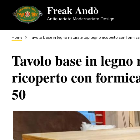
Salta
Freak Andò
al
Antiquariato Modernariato Design
contenuto
principale
Briciole
Home
Tavolo base in legno naturale top legno ricoperto con formica, s
Tavolo base in legno 
di
ricoperto con formica,
pane
50