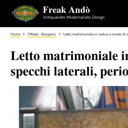
Salta
Freak Andò
al
Antiquariato Modernariato Design
contenuto
principale
Briciole
Home
Offerte - Bargains
Letto matrimoniale in radica e inserti di 
Letto matrimoniale in
di
specchi laterali, peri
pane