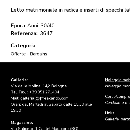
Letto matrimoniale in radica e inserti di specchi la
Epoca: Anni '30/40
Referenza
3647
Categoria
Offerte - Bargains
Galleria:
Noleggio mobi
Via delle Moline, 14/c Bologna
Noleggio mobi
Tel. Fax, :
+39.051.271404
Cerco/compr
Mail: galleria[@]freakando.com
Cerchiamo mob
Orari: dal Martedì al Sabato dalle 15,30 alle
19,30
Links
Gallerie, part
Magazzino:
Via Saliceto, 1 Castel Maggiore (BO)