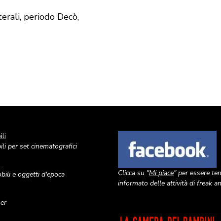
terali, periodo Decò,
li
Image
li per set cinematografici
o
Clicca su "
Mi piace
" per essere te
ili e oggetti d'epoca
informato delle attività di freak 
ner
Image