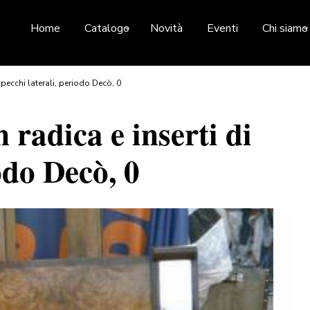
Home
Catalogo
Novità
Eventi
Chi siamo
specchi laterali, periodo Decò, 0
 radica e inserti di
odo Decò, 0