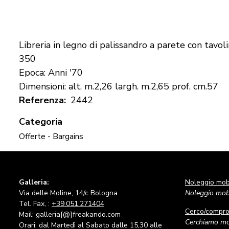
Libreria in legno di palissandro a parete con tavoli
350
Epoca: Anni '70
Dimensioni: alt. m.2,26 largh. m.2,65 prof. cm.57
Referenza
2442
Categoria
Offerte - Bargains
Galleria:
Noleggio mobi
Via delle Moline, 14/c Bologna
Noleggio mobi
Tel. Fax, :
+39.051.271404
Cerco/compr
Mail: galleria[@]freakando.com
Cerchiamo mob
Orari: dal Martedì al Sabato dalle 15,30 alle