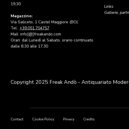
19,30
Links
Gallerie, part
Magazzino:
Via Saliceto, 1 Castel Maggiore (BO)
Tel.:
+39.051.704757
Mail: info[@]freakando.com
Orari: dal Lunedì al Sabato, orario continuato
dalle 8,30 alle 17,30
Copyright 2025 Freak Andò - Antiquariato Moder
Footer
Contact
Cookie Policy
Privacy
Credits
menu