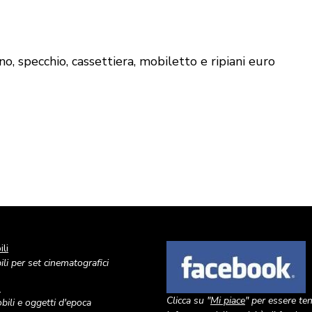
no, specchio, cassettiera, mobiletto e ripiani euro
li
Image
li per set cinematografici
o
Clicca su "
Mi piace
" per essere te
ili e oggetti d'epoca