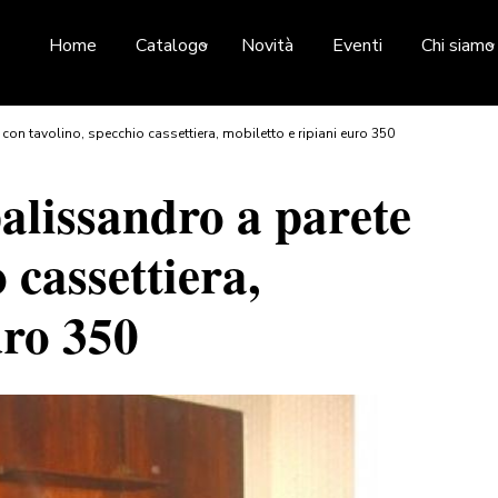
Home
Catalogo
Novità
Eventi
Chi siamo
 con tavolino, specchio cassettiera, mobiletto e ripiani euro 350
palissandro a parete
 cassettiera,
uro 350