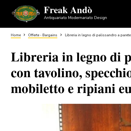
Salta
Freak Andò
al
Antiquariato Modernariato Design
contenuto
principale
Briciole
Home
Offerte - Bargains
Libreria in legno di palissandro a parete
Libreria in legno di 
di
con tavolino, specchio
pane
mobiletto e ripiani e