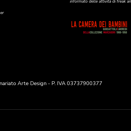
informato delle attività di freak 
ner
Image
nariato Arte Design - P. IVA 03737900377
User
account