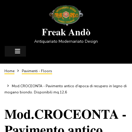
Salta
al
contenuto
principale
Freak Andò
Antiquariato Modernariato Design
Briciole
Home
Pavimenti - Floors
di
Mod.CROCEONTA - Pavimento antico d'epoca di recupero in legno di
mogano biondo. Disponibili mq.12,6
pane
Mod.CROCEONTA -
Pavimento antico