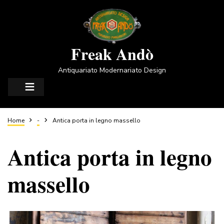
Salta
al
contenuto
principale
Freak Andò
Antiquariato Modernariato Design
Briciole
Home
-
Antica porta in legno massello
Antica porta in legno
di
massello
pane