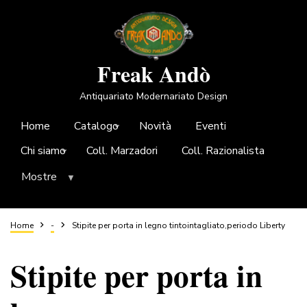
Salta
al
contenuto
principale
Freak Andò
Antiquariato Modernariato Design
Home
Catalogo
Novità
Eventi
Chi siamo
Coll. Marzadori
Coll. Razionalista
Mostre
Briciole
Home
-
Stipite per porta in legno tintointagliato,periodo Liberty
Stipite per porta in
di