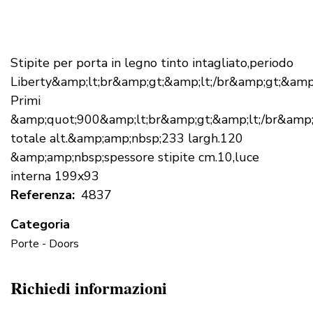
Stipite per porta in legno tinto intagliato,periodo
Liberty&amp;lt;br&amp;gt;&amp;lt;/br&amp;gt;&amp;
Primi
&amp;quot;900&amp;lt;br&amp;gt;&amp;lt;/br&amp;g
totale alt.&amp;amp;nbsp;233 largh.120
&amp;amp;nbsp;spessore stipite cm.10,luce
interna 199x93
Referenza
4837
Categoria
Porte - Doors
Richiedi informazioni