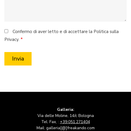
Confermo di aver letto e di accettare la Politica sulla
Privacy.
Galleria:
Via delle Moline, 14/c Bologna
Tel. Fax, :
+39.051.271404
Mail: galleria[@]freakando.com