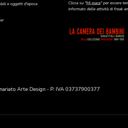
Clicca su "
Mi piace
" per essere te
ili e oggetti d'epoca
informato delle attività di freak 
ner
Image
nariato Arte Design - P. IVA 03737900377
User