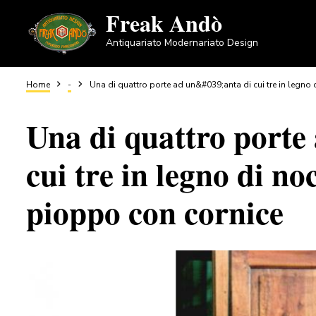
Salta
Freak Andò
al
Antiquariato Modernariato Design
contenuto
principale
Briciole
Home
-
Una di quattro porte ad un&#039;anta di cui tre in legno 
Una di quattro porte
di
cui tre in legno di no
pane
pioppo con cornice