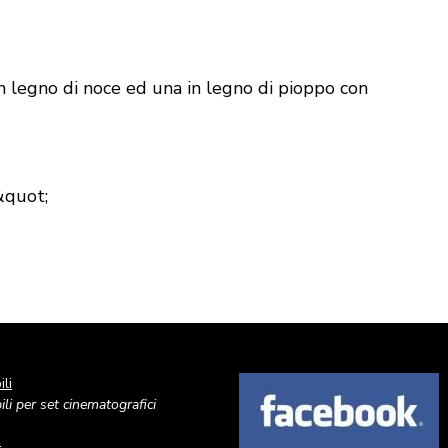
n legno di noce ed una in legno di pioppo con
&quot;
li
Image
li per set cinematografici
o