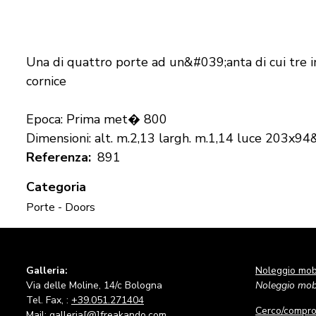
Una di quattro porte ad un&#039;anta di cui tre i
cornice
Epoca: Prima met� 800
Dimensioni: alt. m.2,13 largh. m.1,14 luce 203x94
Referenza
891
Categoria
Porte - Doors
Galleria:
Noleggio mobi
Via delle Moline, 14/c Bologna
Noleggio mobi
Tel. Fax, :
+39.051.271404
Cerco/compr
Mail: galleria[@]freakando.com