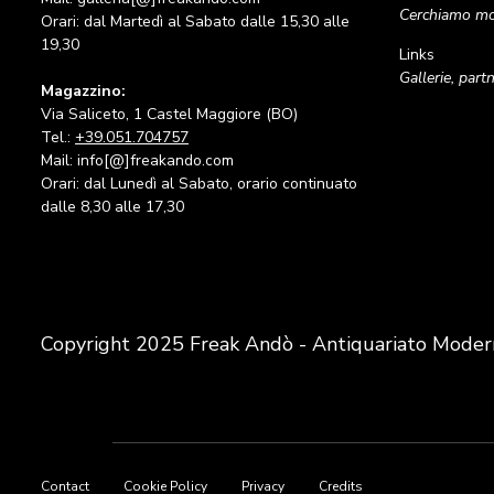
Cerchiamo mob
Orari: dal Martedì al Sabato dalle 15,30 alle
19,30
Links
Gallerie, part
Magazzino:
Via Saliceto, 1 Castel Maggiore (BO)
Tel.:
+39.051.704757
Mail: info[@]freakando.com
Orari: dal Lunedì al Sabato, orario continuato
dalle 8,30 alle 17,30
Copyright 2025 Freak Andò - Antiquariato Moder
Footer
Contact
Cookie Policy
Privacy
Credits